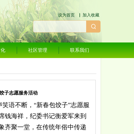
设为首页
▕
加入收藏
文化
社区管理
联系我们
包饺子志愿服务活动
声笑语不断，
“
新春包饺子
”
志愿服
席钱海祥，纪委书记衡爱军来到
象齐聚一堂，在传统年俗中传递