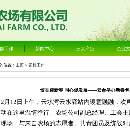
群工作
新闻中心
三大产业
企业
的位置：
主页
>
党群工作
饺香迎新春 同心促发展——云台举办新春
2
月
12
日上午，云水湾云水驿站内暖意融融，欢
活动在这里温情举行。农场
公司
副总经理、工会主
动现场，与来自农场的志愿者、共青团员及统战对