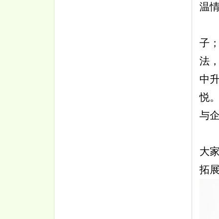
温
子
法
中
悦
与
大
拓