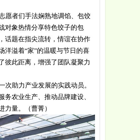
志愿者们手法娴熟地调馅、包饺
战对象热情分享特色饺子的包
，话题在指尖流转，情谊在协作
场洋溢着
“
家
”
的温暖与节日的喜
了彼此距离，增强了团队凝聚力
一次助力产业发展的实践动员。
服务农业生产、推动品牌建设、
进力量。
（
曹菁
）