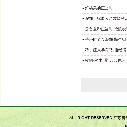
▪
鲜桃采摘正当时
▪
深加工赋能云台农场激
▪
云台夏种正当时 抢抓农
▪
芒种时节金浪翻 颗粒归
▪
巧手疏果孕育“甜蜜经济
▪
收割好“丰”景 云台农
ALL RIGHT RESERVED 江