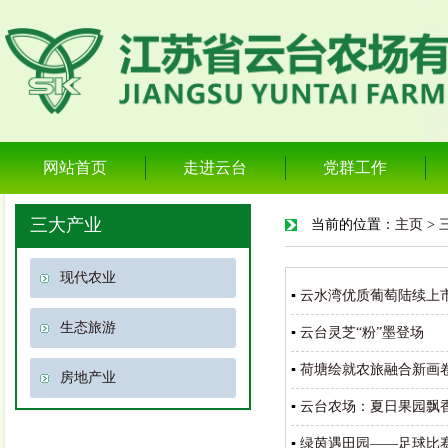
网站首页
走进云台
党群工作
三大产业
当前的位置：
主页
>
现代农业
▪
云水湾优质葡萄陆续上
生态旅游
▪
云台灵芝“粉”墨登场
▪
荷塘绘就农旅融合新画
房地产业
▪
云台农场：夏日果园飘
▪
绿茵遇田园——足球比