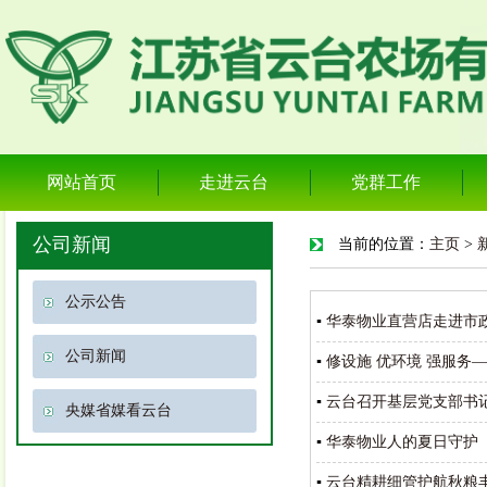
网站首页
走进云台
党群工作
公司新闻
当前的位置：
主页
>
公示公告
▪
华泰物业直营店走进市
公司新闻
▪
修设施 优环境 强服务
▪
云台召开基层党支部书
央媒省媒看云台
▪
华泰物业人的夏日守护
▪
云台精耕细管护航秋粮