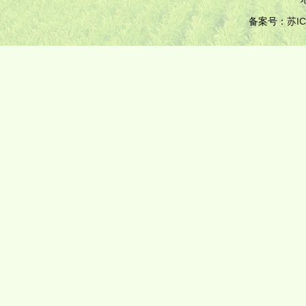
备案号：
苏IC