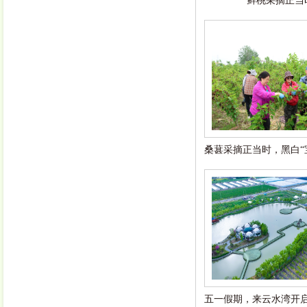
鲜桃采摘正当
桑葚采摘正当时，黑白“
五一假期，来云水湾开启