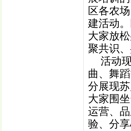
区各农场
建活动。
大家放松
聚共识、
活动
曲、舞蹈
分展现苏
大家围坐
运营、品
验、分享