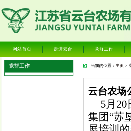
网站首页
走进云台
党群工作
党群工作
当前的位置：
主页
>
云台农场
5
月
20
集团
“
苏
展培训的