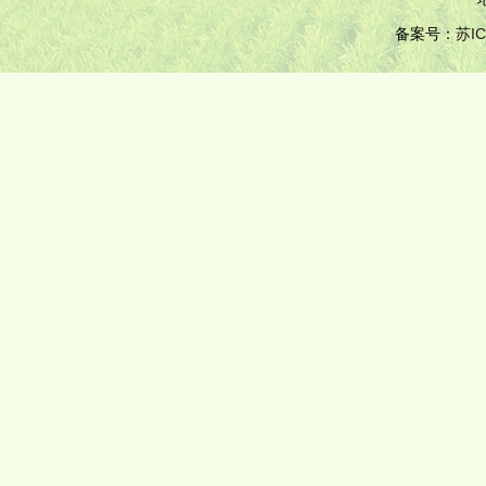
备案号：
苏IC