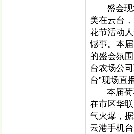
盛会现场
美在云台，
花节活动人
憾事。本届
的盛会氛围
台农场公司
台”现场直
本届荷花
在市区华联
气火爆，据
云港手机台