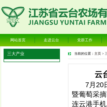
网站首页
走进云台
党群工作
三大产业
当前的位置：
主页
>
云
7月2
暨葡萄采摘
连云港手机