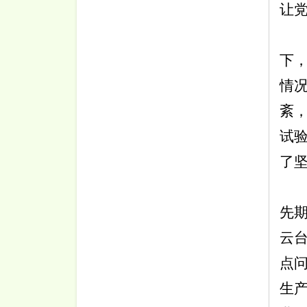
让
下
情
紊
试
了
先
云
点
生