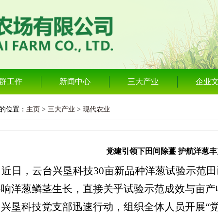
群工作
新闻中心
三大产业
企业
的位置：
主页
>
三大产业
>
现代农业
党建引领下田间除薹 护航洋葱丰
近
日，云台兴垦科技
30
亩
新品种
洋葱试验示范田
影响洋葱鳞茎生长，直接关乎试验示范成效与亩产
，
兴垦科技
党支部迅速行动，组织全体人员开展
“