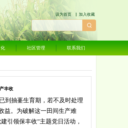
设为首页
▕
加入收藏
文化
社区管理
联系我们
产丰收
已到
抽薹
生育期
，若不及时处理
收益。为破解这一田间生产难
党建引领保丰收
”
主题党日活动，