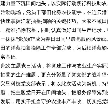
党建力量下沉田间地头，以实际行动践行科技助农
活动现场，党员干部们化身农技能手，在
连云港
，快速掌握洋葱抽薹摘除的关键技巧。大家不顾田
况，精准掐除花薹，同时认真做好田间生产记录，
，一抹抹
“
党员红
”
成为春日田间里最亮眼的风景线
验田的洋葱抽薹摘除工作全部完成，为后续洋葱鳞
坚实基础。
此次主题党日活动，将党建工作与农业生产实际
期抽薹的生产难题，更充分彰显了党支部的战斗堡
台兴垦科技党支部表示，将以此次活动为契机，持
问题，把主题党日开在田间地头，把服务保障落到
产发展，用实干担当守护农业丰产丰收，切实把党