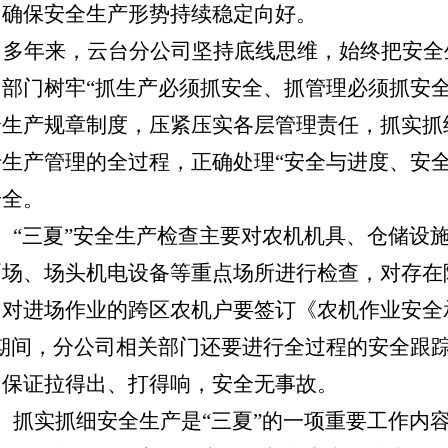
，确保安全生产形势持续稳定向好
。
多年来，云台分公司
坚持底线思维，
始终把安全
、部门树
牢
“
抓生产必须抓安全
、
抓管理必须抓安
全生产规章制度，压紧压实各层管理责任，抓实抓
于生产管理的全过程，正确
处理
“
安全与进度、安
安全。
“
三夏
”
安全生产检查主要对农机机具、仓储设
晒场、场头机电设备等重点场所进行检查，对存在
。对进场作业的跨区农机户要签订《农机作业安全
期间，分公司相关部门还要进行全过程的安全跟
，保证拉得出、打得响，安全无事故。
抓实抓细安全生产是
“
三夏
”
的一项重要工作内