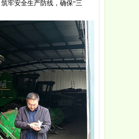
，筑牢安全生产防线，确保
“
三