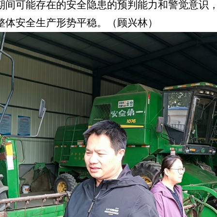
期间可能存在的安全隐患的预判能力和警觉意识
整体安全生产形势平稳。
（
顾兴林
）